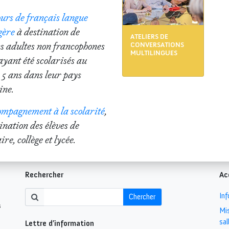
ours de français langue
gère
à destination de
ATELIERS DE
cs adultes non francophones
CONVERSATIONS
MULTILINGUES
ayant été scolarisés au
 5 ans dans leur pays
ine.
ompagnement à la scolarité
,
ination des élèves de
re, collège et lycée.
Rechercher
Ac
Inf
Chercher
s
Mis
sal
Lettre d’information