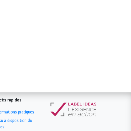
cès rapides
ormations pratiques
e à disposition de
les