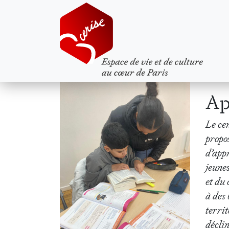
Ap
Le cen
propos
d’appr
jeunes
et du
à des 
territ
déclin