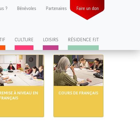
us ?
Bénévoles
Partenaires
Faire un don
TIF
CULTURE
LOISIRS
RÉSIDENCE FJT
REMISE À NIVEAU EN
COURS DE FRANÇAIS
FRANÇAIS