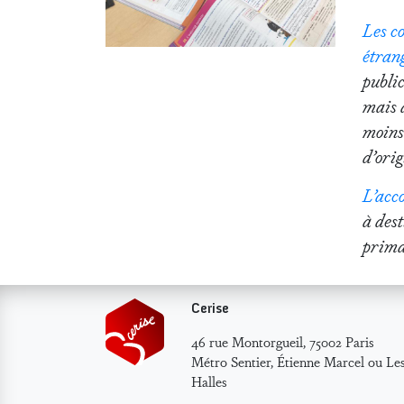
Les c
étran
publi
mais 
moins
d’orig
L’acc
à dest
primai
Cerise
46 rue Montorgueil, 75002 Paris
Métro Sentier, Étienne Marcel ou Le
Halles