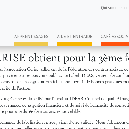
Qui sommes-no
APPRENTISSAGES
AIDE ET ENTRAIDE
CAFÉ ASSOCIA
RISE obtient pour la 3ème f
r l’association Cerise, adhérent de la Fédération des centres sociaux de
 privé et par les pouvoirs publics. Le Label IDEAS, vecteur de confiance
 oeuvre par les organisations à but non lucratif de bonnes pratiques en 
icacité de l’action.
2017, Cerise est labellisé par l’ Institut IDEAS. Ce label de qualité frança
ouvernance, de sa gestion financière et du suivi de l’efficacité de son act
vré pour une durée de trois ans, renouvelable.
emande de labelisation en 2025 vient d'être validée. Nous l'obtenons don
e par toutes celles et ceux qui y ont contribué par leur travail, leur c