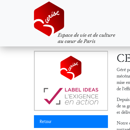
CE
Géré pa
mécénat
mise en
de l’eff
Depuis 
de sa g
et déli
Retour
Notre d
partagé