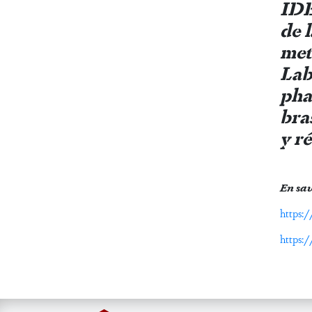
IDEA
de 
met
Lab
pha
bra
y ré
En sav
https:/
https: