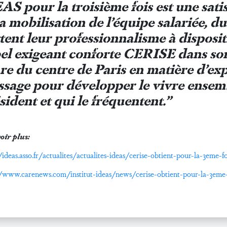
S pour la troisième fois est une satisf
la mobilisation de l’équipe salariée, d
tent leur professionnalisme à dispositi
el exigeant conforte CERISE dans son
re du centre de Paris en matière d’ex
ssage pour développer le vivre ensemb
sident et qui le fréquentent.”
oir plus:
/ideas.asso.fr/actualites/actualites-ideas/cerise-obtient-pour-la-3eme-fo
//www.carenews.com/institut-ideas/news/cerise-obtient-pour-la-3eme-f