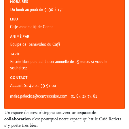
HORAIRES
Du lundi au jeudi de 9h30 à 17h
LIEU
Café associatif de Cerise
ANIMÉ PAR
Equipe de bénévoles du Café
TARIF
Entrée libre puis adhésion annuelle de 15 euros si vous le
souhaitez
CONTACT
Accueil 01 42 21 39 91 ou
maire.palacios@centrecerise.com 01 84 25 74 81
Un espace de coworking est souvent un
espace de
collaboration
c'est pourquoi notre espace qu'est le Café Reflets
s`y prête très bien.