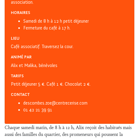
association.
HORAIRES
Samedi de 8 h à 12 h petit déjeuner
Fermeture du café à 17 h.
LIEU
Café associatif. Traversez la cour.
ANIMÉ PAR
Alix et Malika, bénévoles
TARIFS
Petit déjeuner 5 €. Café 1 €. Chocolat 2 €.
CONTACT
descombes.zoe@centrecerise.com
01 42 21 39 91
Chaque samedi matin, de 8 h à 12 h, Alix reçoit des habitués mais
aussi des familles du quartier, des promeneurs qui poussent la