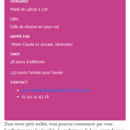
HORAIRES
Mardi de 14h30 à 17h
LIEU
Salle de réunion en sous-sol
ANIMÉ PAR
Marie-Claude et Josiane, bénévoles
TARIF
18 euros d'adhésion
132 euros l'atelier pour l'année
CONTACT
anne-valerie.desprez@centrecerise.com
01 42 21 43 18
Dans notre petit atelier, vous pourrez commencer par vous
familiariser avec les "outils" , les techniques de base, avant de vous